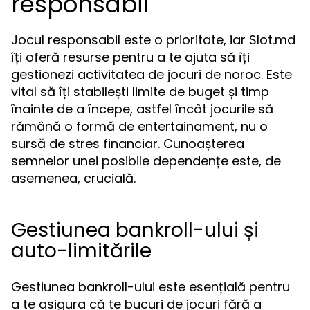
responsabil
Jocul responsabil este o prioritate, iar Slot.md
îți oferă resurse pentru a te ajuta să îți
gestionezi activitatea de jocuri de noroc. Este
vital să îți stabilești limite de buget și timp
înainte de a începe, astfel încât jocurile să
rămână o formă de entertainament, nu o
sursă de stres financiar. Cunoașterea
semnelor unei posibile dependențe este, de
asemenea, crucială.
Gestiunea bankroll-ului și
auto-limitările
Gestiunea bankroll-ului este esențială pentru
a te asigura că te bucuri de jocuri fără a