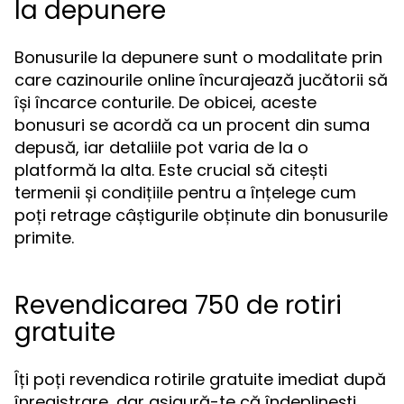
la depunere
Bonusurile la depunere sunt o modalitate prin
care cazinourile online încurajează jucătorii să
își încarce conturile. De obicei, aceste
bonusuri se acordă ca un procent din suma
depusă, iar detaliile pot varia de la o
platformă la alta. Este crucial să citești
termenii și condițiile pentru a înțelege cum
poți retrage câștigurile obținute din bonusurile
primite.
Revendicarea 750 de rotiri
gratuite
Îți poți revendica rotirile gratuite imediat după
înregistrare, dar asigură-te că îndeplinești