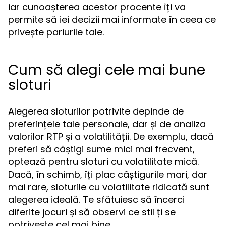
iar cunoașterea acestor procente îți va
permite să iei decizii mai informate în ceea ce
privește pariurile tale.
Cum să alegi cele mai bune
sloturi
Alegerea sloturilor potrivite depinde de
preferințele tale personale, dar și de analiza
valorilor RTP și a volatilității. De exemplu, dacă
preferi să câștigi sume mici mai frecvent,
optează pentru sloturi cu volatilitate mică.
Dacă, în schimb, îți plac câștigurile mari, dar
mai rare, sloturile cu volatilitate ridicată sunt
alegerea ideală. Te sfătuiesc să încerci
diferite jocuri și să observi ce stil ți se
potrivește cel mai bine.