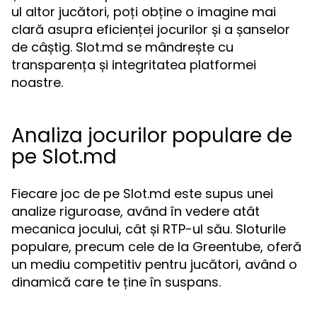
ul altor jucători, poți obține o imagine mai
clară asupra eficienței jocurilor și a șanselor
de câștig. Slot.md se mândrește cu
transparența și integritatea platformei
noastre.
Analiza jocurilor populare de
pe Slot.md
Fiecare joc de pe Slot.md este supus unei
analize riguroase, având în vedere atât
mecanica jocului, cât și RTP-ul său. Sloturile
populare, precum cele de la Greentube, oferă
un mediu competitiv pentru jucători, având o
dinamică care te ține în suspans.