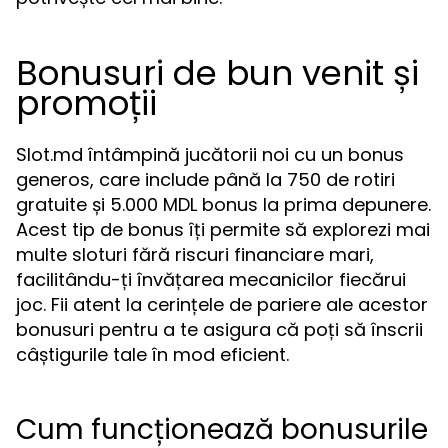
Bonusuri de bun venit și
promoții
Slot.md întâmpină jucătorii noi cu un bonus
generos, care include până la 750 de rotiri
gratuite și 5.000 MDL bonus la prima depunere.
Acest tip de bonus îți permite să explorezi mai
multe sloturi fără riscuri financiare mari,
facilitându-ți învățarea mecanicilor fiecărui
joc. Fii atent la cerințele de pariere ale acestor
bonusuri pentru a te asigura că poți să înscrii
câștigurile tale în mod eficient.
Cum funcționează bonusurile