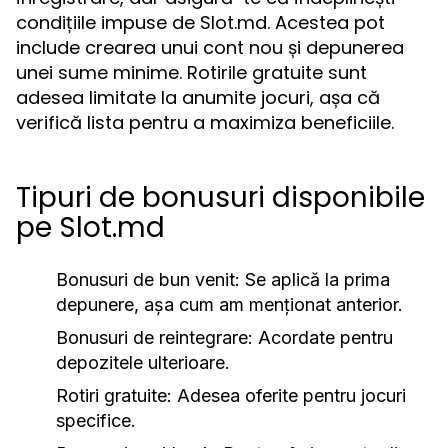
condițiile impuse de Slot.md. Acestea pot
include crearea unui cont nou și depunerea
unei sume minime. Rotirile gratuite sunt
adesea limitate la anumite jocuri, așa că
verifică lista pentru a maximiza beneficiile.
Tipuri de bonusuri disponibile
pe Slot.md
Bonusuri de bun venit:
Se aplică la prima
depunere, așa cum am menționat anterior.
Bonusuri de reintegrare:
Acordate pentru
depozitele ulterioare.
Rotiri gratuite:
Adesea oferite pentru jocuri
specifice.